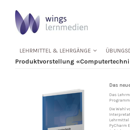
LEHRMITTEL & LEHRGÄNGE
ÜBUNGS
Produktvorstellung «Computertechn
Das neu
Das Lehrmi
Programmi
Die Wahl v
Interpretat
Lehrmittel
PyCharm E