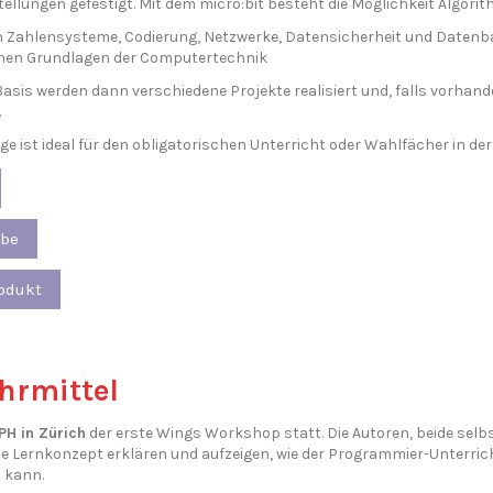
ellungen gefestigt. Mit dem micro:bit besteht die Möglichkeit Algori
 Zahlensysteme, Codierung, Netzwerke, Datensicherheit und Datenba
chen Grundlagen der Computertechnik
Basis werden dann verschiedene Projekte realisiert und, falls vorhand
.
ge ist ideal für den obligatorischen Unterricht oder Wahlfächer in der
obe
odukt
hrmittel
PH in Zürich
der erste Wings Workshop statt. Die Autoren, beide sel
lte Lernkonzept erklären und aufzeigen, wie der Programmier-Unterric
 kann.