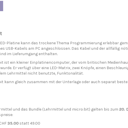
t
 LED-Platine kann das trockene Thema Programmierung erlebbar gema
ines USB-Kabels am PC angeschlossen. Das Kabel und der allfällig nö
sind im Lieferumgang enthalten.
it ist ein kleiner Einplatinencomputer, der vom britischen Medienha
 wurde. Er verfügt über eine LED-Matrix, zwei Knöpfe, einen Beschleu
 dem Lehrmittel nicht benutzte, Funktonalität.
bit kann gleich zusammen mit der Unterlage oder auch separat bestel
rmittel und das Bundle (Lehrmittel und micro:bit) gelten bis zum
20. 
preise:
CHF
35.00
statt 49.00