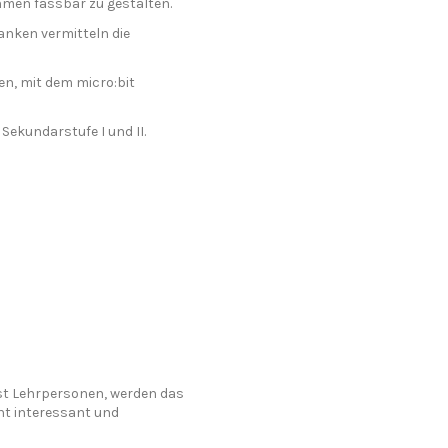
thmen fassbar zu gestalten.
nken vermitteln die
en, mit dem micro:bit
 Sekundarstufe I und II.
bst Lehrpersonen, werden das
ht interessant und