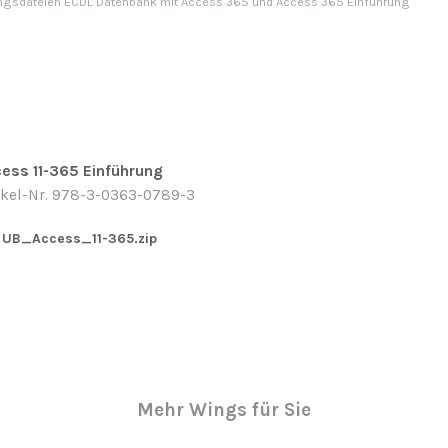
gsdateien ECDL Datenbank mit Access 365 und Access 365 Einführung
ess 11-365 Einführung
ikel-Nr. 978-3-0363-0789-3
UB_Access_11-365.zip
Mehr Wings für Sie